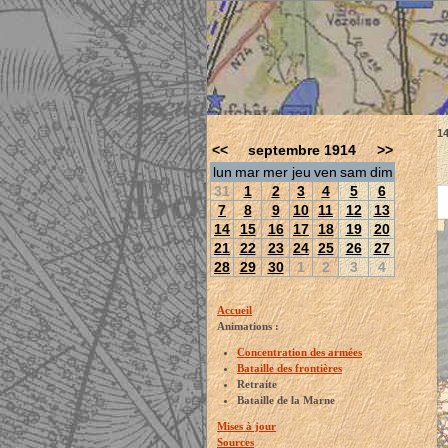
14
<<
septembre 1914
>>
lun
mar
mer
jeu
ven
sam
dim
31
1
2
3
4
5
6
7
8
9
10
11
12
13
14
15
16
17
18
19
20
21
22
23
24
25
26
27
28
29
30
1
2
3
4
Accueil
Animations :
Concentration des armées
Bataille des frontières
Retraite
Bataille de la Marne
Mises à jour
Sources