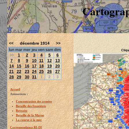
Cartograp
<<
décembre 1914
>>
lun
mar
mer
jeu
ven
sam
dim
Cliqu
30
1
2
3
4
5
6
7
8
9
10
11
12
13
14
15
16
17
18
19
20
21
22
23
24
25
26
27
28
29
30
31
1
2
3
Accueil
Animations :
Concentration des armées
Bataille des frontières
Retraite
Bataille de la Marne
La course à la mer
Correspondance RI-DI