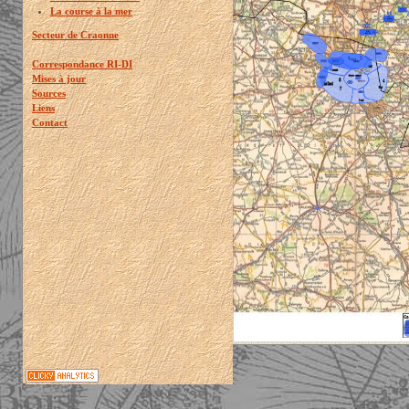
La course à la mer
Secteur de Craonne
Correspondance RI-DI
Mises à jour
Sources
Liens
Contact