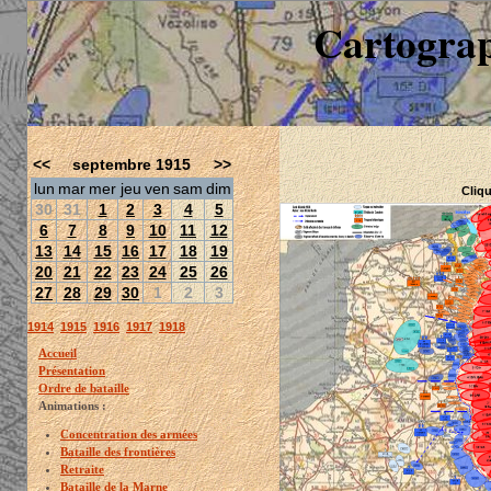
Cartograp
<<
septembre 1915
>>
lun
mar
mer
jeu
ven
sam
dim
Cliqu
30
31
1
2
3
4
5
6
7
8
9
10
11
12
13
14
15
16
17
18
19
20
21
22
23
24
25
26
27
28
29
30
1
2
3
1914
1915
1916
1917
1918
Accueil
Présentation
Ordre de bataille
Animations :
Concentration des armées
Bataille des frontières
Retraite
Bataille de la Marne