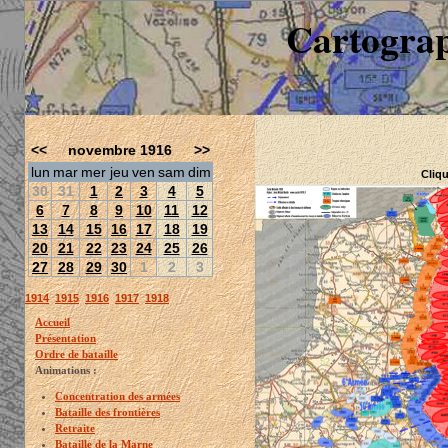
Cartograp
<<
novembre 1916
>>
lun
mar
mer
jeu
ven
sam
dim
Cliqu
30
31
1
2
3
4
5
6
7
8
9
10
11
12
13
14
15
16
17
18
19
20
21
22
23
24
25
26
27
28
29
30
1
2
3
1914
1915
1916
1917
1918
Accueil
Présentation
Ordre de bataille
Animations :
Concentration des armées
Bataille des frontières
Retraite
Bataille de la Marne