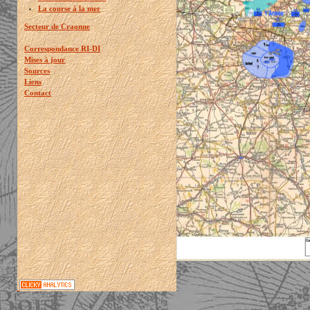
La course à la mer
Secteur de Craonne
Correspondance RI-DI
Mises à jour
Sources
Liens
Contact