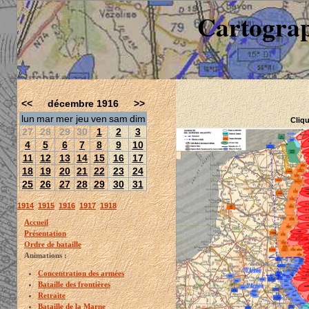
Cartograp
<<
décembre 1916
>>
lun
mar
mer
jeu
ven
sam
dim
Cliqu
27
28
29
30
1
2
3
4
5
6
7
8
9
10
11
12
13
14
15
16
17
18
19
20
21
22
23
24
25
26
27
28
29
30
31
1914
1915
1916
1917
1918
Accueil
Présentation
Ordre de bataille
Animations :
Concentration des armées
Bataille des frontières
Retraite
Bataille de la Marne