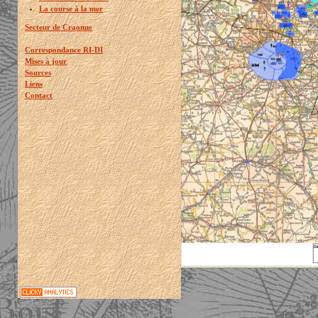
La course à la mer
Secteur de Craonne
Correspondance RI-DI
Mises à jour
Sources
Liens
Contact