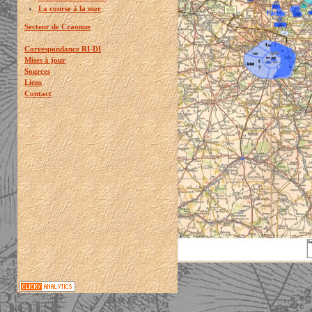
La course à la mer
Secteur de Craonne
Correspondance RI-DI
Mises à jour
Sources
Liens
Contact