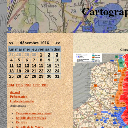
Cartograp
<<
décembre 1916
>>
lun
mar
mer
jeu
ven
sam
dim
Cliqu
27
28
29
30
1
2
3
4
5
6
7
8
9
10
11
12
13
14
15
16
17
18
19
20
21
22
23
24
25
26
27
28
29
30
31
1914
1915
1916
1917
1918
Accueil
Présentation
Ordre de bataille
Animations :
Concentration des armées
Bataille des frontières
Retraite
Bataille de la Marne