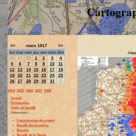
Cartograp
<<
mars 1917
>>
lun
mar
mer
jeu
ven
sam
dim
Cliqu
26
27
28
1
2
3
4
5
6
7
8
9
10
11
12
13
14
15
16
17
18
19
20
21
22
23
24
25
26
27
28
29
30
31
1
1914
1915
1916
1917
1918
Accueil
Présentation
Ordre de bataille
Animations :
Concentration des armées
Bataille des frontières
Retraite
Bataille de la Marne