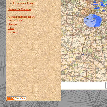
La course à la mer
Secteur de Craonne
Correspondance RI-DI
Mises à jour
Sources
Liens
Contact