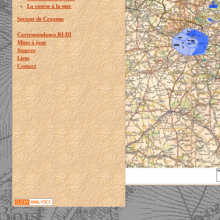
La course à la mer
Secteur de Craonne
Correspondance RI-DI
Mises à jour
Sources
Liens
Contact