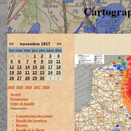
Cartograp
<<
novembre 1917
>>
lun
mar
mer
jeu
ven
sam
dim
29
30
31
1
2
3
4
5
6
7
8
9
10
11
12
13
14
15
16
17
18
19
20
21
22
23
24
25
26
27
28
29
30
1
2
1914
1915
1916
1917
1918
Accueil
Présentation
Ordre de bataille
Animations :
Concentration des armées
Bataille des frontières
Retraite
Bataille de la Marne