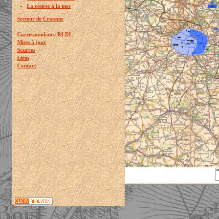
La course à la mer
Secteur de Craonne
Correspondance RI-DI
Mises à jour
Sources
Liens
Contact