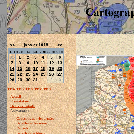
Cartograp
<<
janvier 1918
>>
lun
mar
mer
jeu
ven
sam
dim
31
1
2
3
4
5
6
7
8
9
10
11
12
13
14
15
16
17
18
19
20
21
22
23
24
25
26
27
28
29
30
31
1
2
3
1914
1915
1916
1917
1918
Accueil
Présentation
Ordre de bataille
Animations :
Concentration des armées
Bataille des frontières
Retraite
Bataille de la Marne