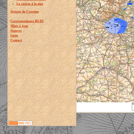
La course à la mer
Secteur de Craonne
Correspondance RI-DI
Mises à jour
Sources
Liens
Contact