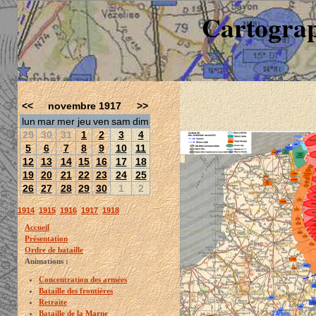
Cartograp
<<
novembre 1917
>>
lun
mar
mer
jeu
ven
sam
dim
29
30
31
1
2
3
4
5
6
7
8
9
10
11
12
13
14
15
16
17
18
19
20
21
22
23
24
25
26
27
28
29
30
1
2
1914
1915
1916
1917
1918
Accueil
Présentation
Ordre de bataille
Animations :
Concentration des armées
Bataille des frontières
Retraite
Bataille de la Marne