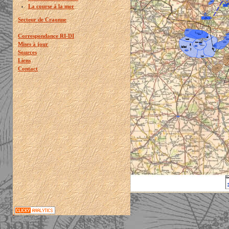
La course à la mer
Secteur de Craonne
Correspondance RI-DI
Mises à jour
Sources
Liens
Contact