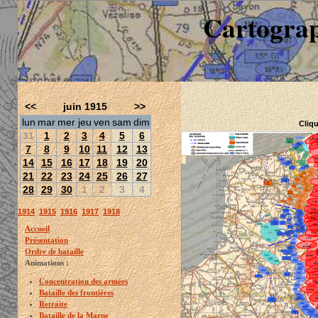
Cartograp
<<
juin 1915
>>
lun
mar
mer
jeu
ven
sam
dim
Cliqu
31
1
2
3
4
5
6
7
8
9
10
11
12
13
14
15
16
17
18
19
20
21
22
23
24
25
26
27
28
29
30
1
2
3
4
1914
1915
1916
1917
1918
Accueil
Présentation
Ordre de bataille
Animations :
Concentration des armées
Bataille des frontières
Retraite
Bataille de la Marne