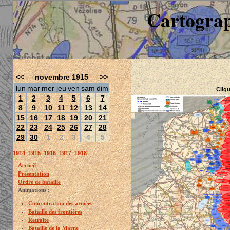
Cartograp
<<
novembre 1915
>>
lun
mar
mer
jeu
ven
sam
dim
Cliqu
1
2
3
4
5
6
7
8
9
10
11
12
13
14
15
16
17
18
19
20
21
22
23
24
25
26
27
28
29
30
1
2
3
4
5
1914
1915
1916
1917
1918
Accueil
Présentation
Ordre de bataille
Animations :
Concentration des armées
Bataille des frontières
Retraite
Bataille de la Marne