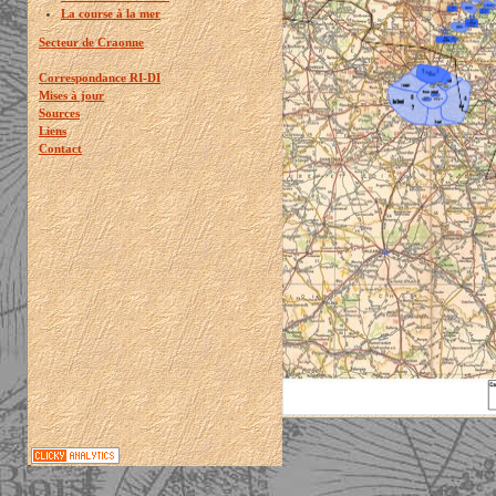
La course à la mer
Secteur de Craonne
Correspondance RI-DI
Mises à jour
Sources
Liens
Contact