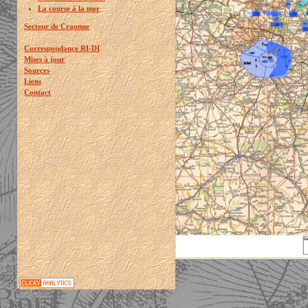
La course à la mer
Secteur de Craonne
Correspondance RI-DI
Mises à jour
Sources
Liens
Contact