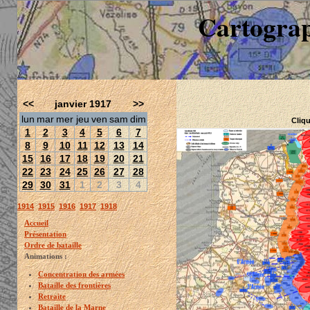
Cartograp
<<
janvier 1917
>>
lun
mar
mer
jeu
ven
sam
dim
Cliqu
1
2
3
4
5
6
7
8
9
10
11
12
13
14
15
16
17
18
19
20
21
22
23
24
25
26
27
28
29
30
31
1
2
3
4
1914
1915
1916
1917
1918
Accueil
Présentation
Ordre de bataille
Animations :
Concentration des armées
Bataille des frontières
Retraite
Bataille de la Marne