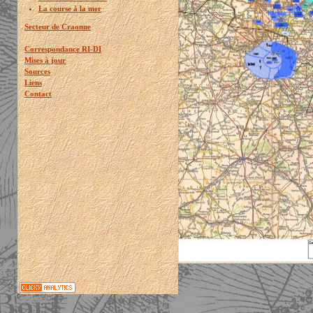
La course à la mer
Secteur de Craonne
Correspondance RI-DI
Mises à jour
Sources
Liens
Contact