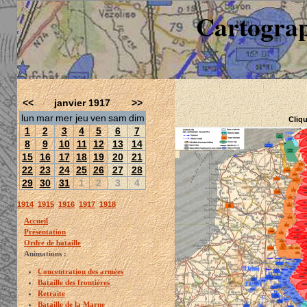
Cartograp
<<
janvier 1917
>>
lun
mar
mer
jeu
ven
sam
dim
Cliqu
1
2
3
4
5
6
7
8
9
10
11
12
13
14
15
16
17
18
19
20
21
22
23
24
25
26
27
28
29
30
31
1
2
3
4
1914
1915
1916
1917
1918
Accueil
Présentation
Ordre de bataille
Animations :
Concentration des armées
Bataille des frontières
Retraite
Bataille de la Marne