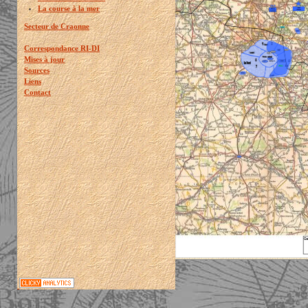
La course à la mer
Secteur de Craonne
Correspondance RI-DI
Mises à jour
Sources
Liens
Contact