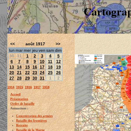
Cartograp
<<
août 1917
>>
lun
mar
mer
jeu
ven
sam
dim
30
31
1
2
3
4
5
6
7
8
9
10
11
12
13
14
15
16
17
18
19
20
21
22
23
24
25
26
27
28
29
30
31
1
2
1914
1915
1916
1917
1918
Accueil
Présentation
Ordre de bataille
Animations :
Concentration des armées
Bataille des frontières
Retraite
Bataille de la Marne