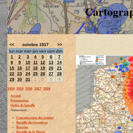
Cartograp
<<
octobre 1917
>>
lun
mar
mer
jeu
ven
sam
dim
1
2
3
4
5
6
7
8
9
10
11
12
13
14
15
16
17
18
19
20
21
22
23
24
25
26
27
28
29
30
31
1
2
3
4
1914
1915
1916
1917
1918
Accueil
Présentation
Ordre de bataille
Animations :
Concentration des armées
Bataille des frontières
Retraite
Bataille de la Marne