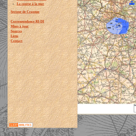
La course à la mer
Secteur de Craonne
Correspondance RI-DI
Mises à jour
Sources
Liens
Contact