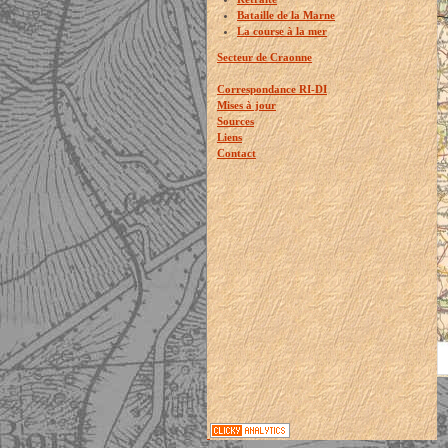
Bataille de la Marne
La course à la mer
Secteur de Craonne
Correspondance RI-DI
Mises à jour
Sources
Liens
Contact