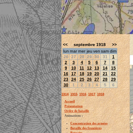
<<
septembre 1918
>>
lun
mar
mer
jeu
ven
sam
dim
26
27
28
29
30
31
1
2
3
4
5
6
7
8
9
10
11
12
13
14
15
16
17
18
19
20
21
22
23
24
25
26
27
28
29
30
1
2
3
4
5
6
1914
1915
1916
1917
1918
Accueil
Présentation
Ordre de bataille
Animations :
Concentration des armées
Bataille des frontières
Retraite