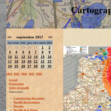
Cartograp
<<
septembre 1917
>>
lun
mar
mer
jeu
ven
sam
dim
27
28
29
30
31
1
2
3
4
5
6
7
8
9
10
11
12
13
14
15
16
17
18
19
20
21
22
23
24
25
26
27
28
29
30
1914
1915
1916
1917
1918
Accueil
Présentation
Ordre de bataille
Animations :
Concentration des armées
Bataille des frontières
Retraite
Bataille de la Marne