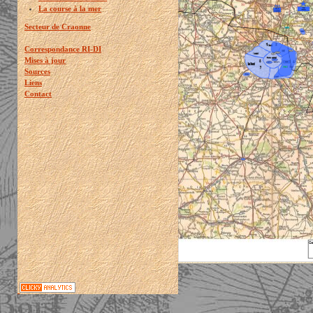
La course à la mer
Secteur de Craonne
Correspondance RI-DI
Mises à jour
Sources
Liens
Contact