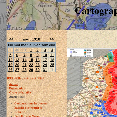
Cartograp
<<
août 1918
>>
lun
mar
mer
jeu
ven
sam
dim
29
30
31
1
2
3
4
5
6
7
8
9
10
11
12
13
14
15
16
17
18
19
20
21
22
23
24
25
26
27
28
29
30
31
1
1914
1915
1916
1917
1918
Accueil
Présentation
Ordre de bataille
Animations :
Concentration des armées
Bataille des frontières
Retraite
Bataille de la Marne