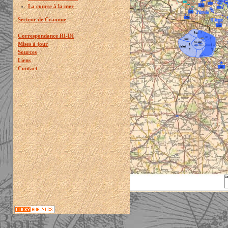
La course à la mer
Secteur de Craonne
Correspondance RI-DI
Mises à jour
Sources
Liens
Contact