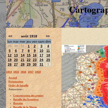
Cartograp
<<
août 1918
>>
lun
mar
mer
jeu
ven
sam
dim
29
30
31
1
2
3
4
5
6
7
8
9
10
11
12
13
14
15
16
17
18
19
20
21
22
23
24
25
26
27
28
29
30
31
1
1914
1915
1916
1917
1918
Accueil
Présentation
Ordre de bataille
Animations :
Concentration des armées
Bataille des frontières
Retraite
Bataille de la Marne