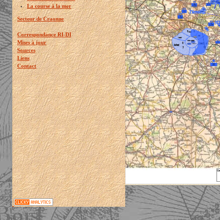
La course à la mer
Secteur de Craonne
Correspondance RI-DI
Mises à jour
Sources
Liens
Contact